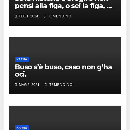
pensi alla figa, o sei la figa, o
sei morto.
FEB 1, 2024
T3MENDINO
KARMA
Buso s’è buso, caso non g’ha
oci.
MAG 5, 2021
T3MENDINO
KARMA