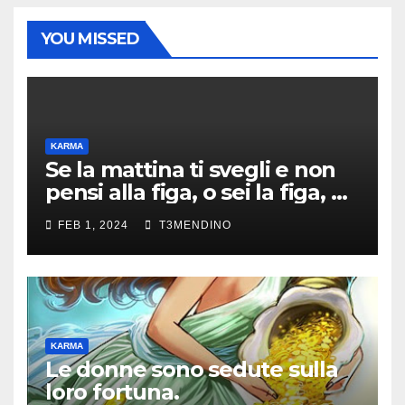
YOU MISSED
KARMA
Se la mattina ti svegli e non
pensi alla figa, o sei la figa, o
sei morto.
FEB 1, 2024
T3MENDINO
KARMA
Le donne sono sedute sulla
loro fortuna.