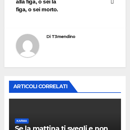
alla figa, o sei la
figa, o sei morto.
Di
T3mendino
ARTICOLI CORRELATI
KARMA
Se la mattina ti svegli e non