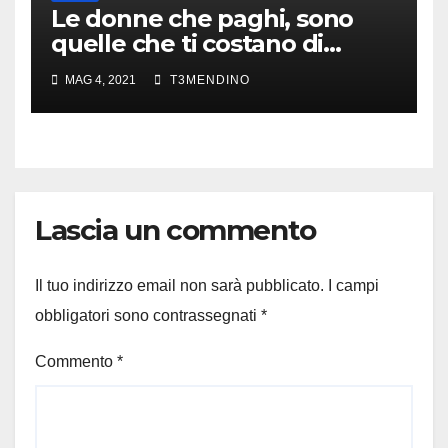
Le donne che paghi, sono
quelle che ti costano di
meno.
MAG 4, 2021
T3MENDINO
Lascia un commento
Il tuo indirizzo email non sarà pubblicato.
I campi
obbligatori sono contrassegnati
*
Commento
*