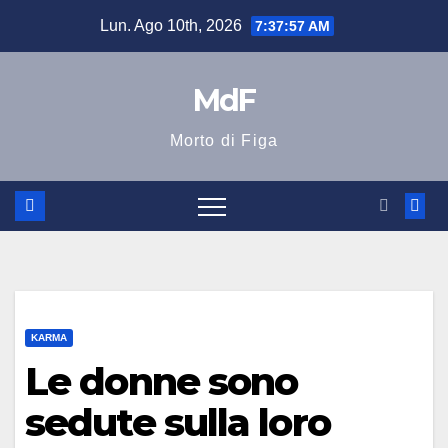
Salta
Lun. Ago 10th, 2026
7:37:58 AM
al
contenuto
MdF
Morto di Figa
KARMA
Le donne sono
sedute sulla loro